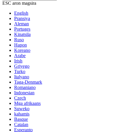
ESC aron magsira
English
Pransiya
Aleman
Portuges
Kinatsila
Ruso
Hapon
Koreano
Arabe
Irish
Griyego
Turko
Italyano
Taga-Denmark
Romaniano
Indonesian
Czech
Mga afrikaans
Suweko
kahamis
Basque
Catalan
Esperanto