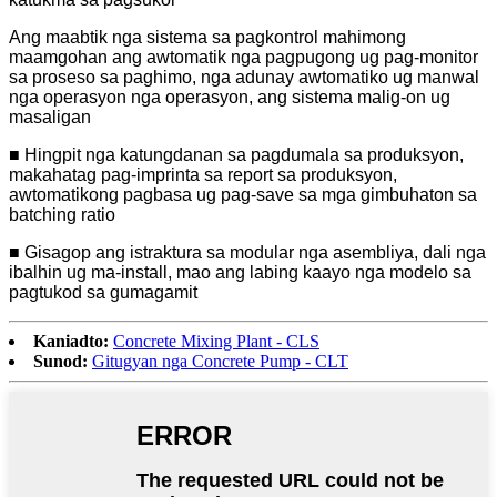
Ang maabtik nga sistema sa pagkontrol mahimong
maamgohan ang awtomatik nga pagpugong ug pag-monitor
sa proseso sa paghimo, nga adunay awtomatiko ug manwal
nga operasyon nga operasyon, ang sistema malig-on ug
masaligan
■ Hingpit nga katungdanan sa pagdumala sa produksyon,
makahatag pag-imprinta sa report sa produksyon,
awtomatikong pagbasa ug pag-save sa mga gimbuhaton sa
batching ratio
■ Gisagop ang istraktura sa modular nga asembliya, dali nga
ibalhin ug ma-install, mao ang labing kaayo nga modelo sa
pagtukod sa gumagamit
Kaniadto:
Concrete Mixing Plant - CLS
Sunod:
Gitugyan nga Concrete Pump - CLT