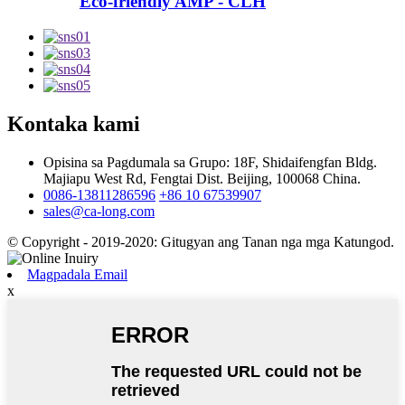
Eco-friendly AMP - CLH
Kontaka kami
Opisina sa Pagdumala sa Grupo: 18F, Shidaifengfan Bldg.
Majiapu West Rd, Fengtai Dist. Beijing, 100068 China.
0086-13811286596
+86 10 67539907
sales@ca-long.com
© Copyright - 2019-2020: Gitugyan ang Tanan nga mga Katungod.
Magpadala Email
x