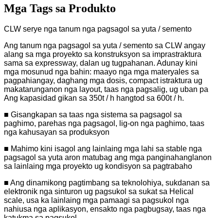
Mga Tags sa Produkto
CLW serye nga tanum nga pagsagol sa yuta / semento
Ang tanum nga pagsagol sa yuta / semento sa CLW angay
alang sa mga proyekto sa konstruksyon sa imprastraktura
sama sa expressway, dalan ug tugpahanan. Adunay kini
mga mosunud nga bahin: maayo nga mga materyales sa
pagpahiangay, daghang mga dosis, compact istraktura ug
makatarunganon nga layout, taas nga pagsalig, ug uban pa
Ang kapasidad gikan sa 350t / h hangtod sa 600t / h.
■ Gisangkapan sa taas nga sistema sa pagsagol sa
paghimo, parehas nga pagsagol, lig-on nga paghimo, taas
nga kahusayan sa produksyon
■ Mahimo kini isagol ang lainlaing mga lahi sa stable nga
pagsagol sa yuta aron matubag ang mga panginahanglanon
sa lainlaing mga proyekto ug kondisyon sa pagtrabaho
■ Ang dinamikong pagtimbang sa teknolohiya, sukdanan sa
elektronik nga sinturon ug pagsukol sa sukat sa Helical
scale, usa ka lainlaing mga pamaagi sa pagsukol nga
nahiusa nga aplikasyon, ensakto nga pagbugsay, taas nga
katukma sa pagsukol