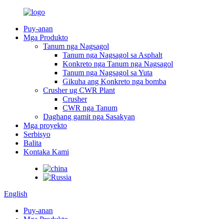
Puy-anan
Mga Produkto
Tanum nga Nagsagol
Tanum nga Nagsagol sa Asphalt
Konkreto nga Tanum nga Nagsagol
Tanum nga Nagsagol sa Yuta
Gikuha ang Konkreto nga bomba
Crusher ug CWR Plant
Crusher
CWR nga Tanum
Daghang gamit nga Sasakyan
Mga proyekto
Serbisyo
Balita
Kontaka Kami
English
Puy-anan