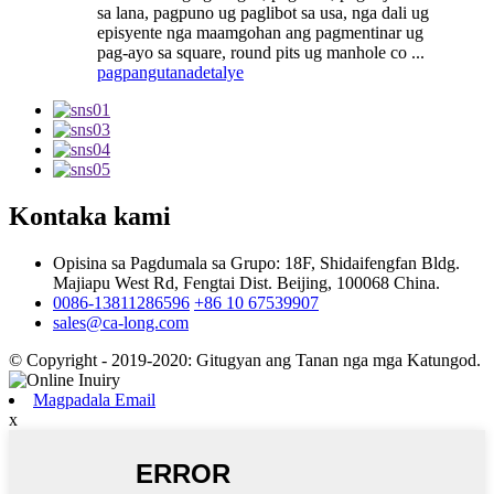
sa lana, pagpuno ug paglibot sa usa, nga dali ug
episyente nga maamgohan ang pagmentinar ug
pag-ayo sa square, round pits ug manhole co ...
pagpangutana
detalye
Kontaka kami
Opisina sa Pagdumala sa Grupo: 18F, Shidaifengfan Bldg.
Majiapu West Rd, Fengtai Dist. Beijing, 100068 China.
0086-13811286596
+86 10 67539907
sales@ca-long.com
© Copyright - 2019-2020: Gitugyan ang Tanan nga mga Katungod.
Magpadala Email
x