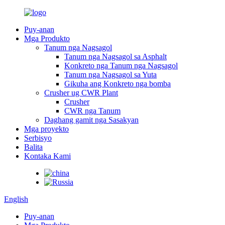
Puy-anan
Mga Produkto
Tanum nga Nagsagol
Tanum nga Nagsagol sa Asphalt
Konkreto nga Tanum nga Nagsagol
Tanum nga Nagsagol sa Yuta
Gikuha ang Konkreto nga bomba
Crusher ug CWR Plant
Crusher
CWR nga Tanum
Daghang gamit nga Sasakyan
Mga proyekto
Serbisyo
Balita
Kontaka Kami
English
Puy-anan