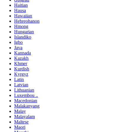
Haitian
Hausa
Hawaiian
Hebreohanon
Hmong
Hungarian
Islandiko
Igbo
Java
Kannada
Kazakh
Khmer
Kurdish
Kyrgyz
Latin
Latvian
Lithuanian
Luxembou ..
Macedonian
Malakanyang
Malay
Malayalam
Maltese
Maori