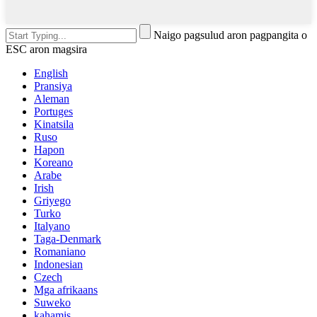
Naigo pagsulud aron pagpangita o
ESC aron magsira
English
Pransiya
Aleman
Portuges
Kinatsila
Ruso
Hapon
Koreano
Arabe
Irish
Griyego
Turko
Italyano
Taga-Denmark
Romaniano
Indonesian
Czech
Mga afrikaans
Suweko
kahamis